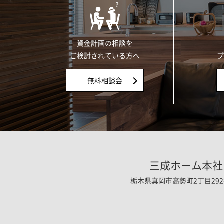
資金計画の相談を
ご検討されている方へ
プ
無料相談会
三成ホーム本社
栃木県真岡市高勢町2丁目292