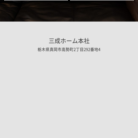
三成ホーム本社
栃木県真岡市高勢町2丁目292番地4