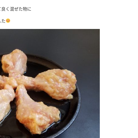
て良く混ぜた物に
した