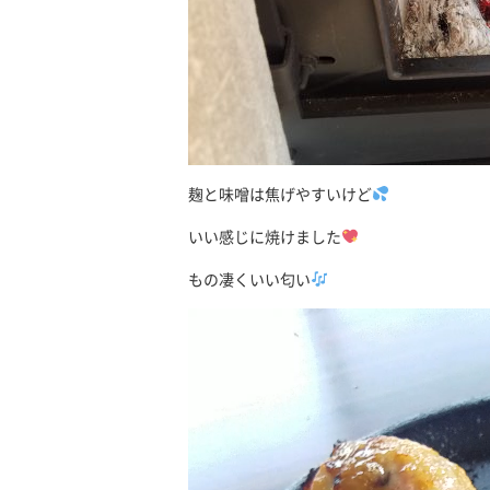
麹と味噌は焦げやすいけど
いい感じに焼けました
もの凄くいい匂い
動
画
プ
レ
ー
ヤ
ー