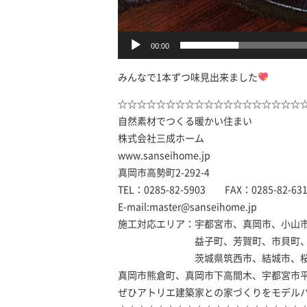
00:00
みんなで1本ずつ味見出来ました
☆☆☆☆☆☆☆☆☆☆☆☆☆☆☆☆☆☆☆
自然素材でつくる暖かい住まい
株式会社三成ホーム
www.sanseihome.jp
真岡市高勢町2-292-4
TEL：0285-82-5903 FAX：0285-82-63
E-mail:master@sanseihome.jp
施工対応エリア：宇都宮市、真岡市、小山
益子町、芳賀町、市貝町、茂木町
茨城県筑西市、結城市、桜
真岡市熊倉町、真岡市下高間木、宇都宮市
ぜひアトリエ建築家との家づくりをモデル