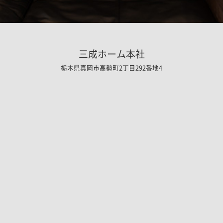
三成ホーム本社
栃木県真岡市高勢町2丁目292番地4